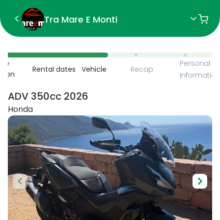
Tra Mare E Monti
Personal
ncy
Rental dates
Vehicle
Recap
ction
informatio
ADV 350cc 2026
Honda