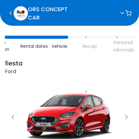
ORS CONCEPT
CAR
Personal
ncy
Rental dates
Vehicle
Recap
ction
informatio
fiesta
Ford