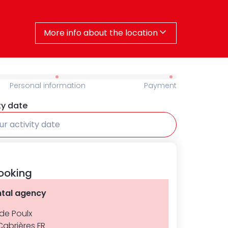
More info about the location
Personal information
Payment
ty date
ur activity date
ooking
ntal agency
de Poulx
Cabrières FR