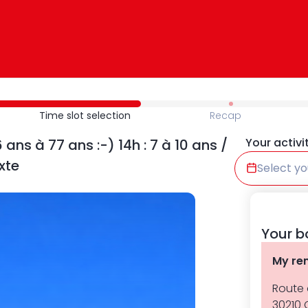
Time slot selection
Recap
Your activi
s à 77 ans :-) 14h : 7 à 10 ans /
xte
Select yo
Your b
My re
Route 
30210 