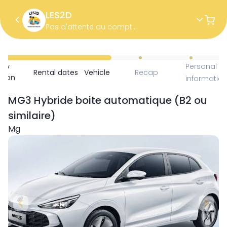
LES2D
Pas d'attente au comptoir Livraison à l'aéroport
Personal
ncy
Rental dates
Vehicle
Recap
ction
informatio
MG3 Hybride boite automatique (B2 ou
similaire)
Mg