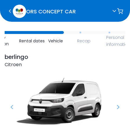
ORS CONCEPT CAR
Personal
ncy
Rental dates
Vehicle
Recap
ction
informatio
berlingo
Citroen