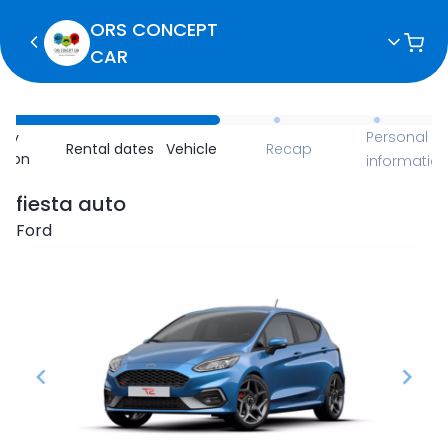
ORS CONCEPT
CAR
Personal
ncy
Rental dates
Vehicle
Recap
ction
informatio
fiesta auto
Ford