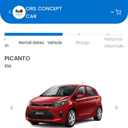
ORS CONCEPT
CAR
Personal
ncy
Rental dates
Vehicle
Recap
ction
informatio
PICANTO
Kia