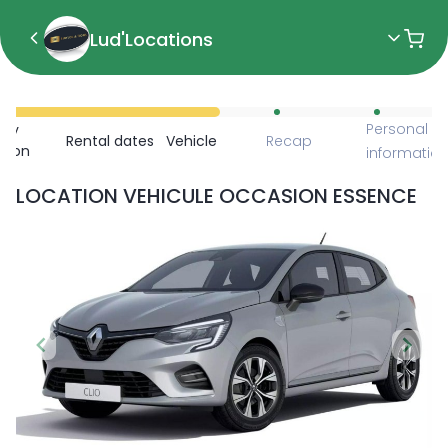
Lud'Locations
Personal
ncy
Rental dates
Vehicle
Recap
ction
informatio
LOCATION VEHICULE OCCASION ESSENCE